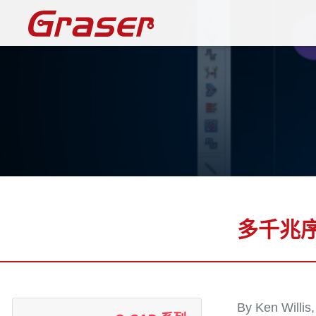
Graser
多千兆
By Ken Willis