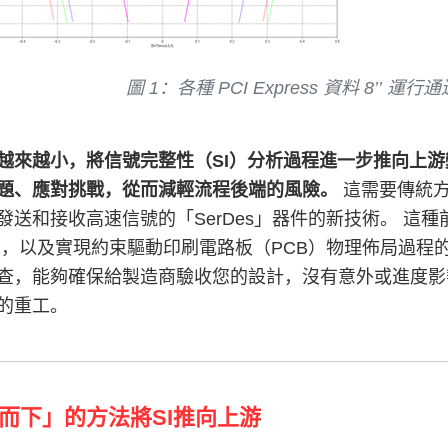
圖 1：各種 PCI Express 資料 8’’ 運行
越來越小，將信號完整性（SI）分析過程進一步推向上
題、應對挑戰，從而減輕流程後端的風險。
這需要傳統方
發送和接收高速信號的「SerDes」器件的新技術。 這
），以及實現約束驅動印刷電路板（PCB）物理佈局過程
查，能夠確保給製造商驗收您的設計，沒有意外或進度影
的重工。
而下」的方法將SI推向上游