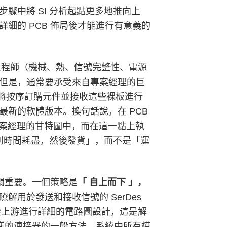
驟中將 SI 分析起點更多地推向上
細的 PCB 佈局後才能進行有意義的
的工程師（機械、熱、信號完整性、電源
見。但是，通常要承受來自專案經理的巨
組裝廠將按序訂購元件並接收這些裸板進行
新的軟體版本。換句話說，在 PCB
於專案經理的甘特圖中，而在這一點上執
直到時間耗盡，然後發貨」，而不是「運
至關重要。一個策略是
「 自上而下 」，
瞭解用於發送和接收信號的 SerDes
階段開始從上游進行詳細的電路圖設計，這是解
麼樣的連接器的一般方法。系統中所有模