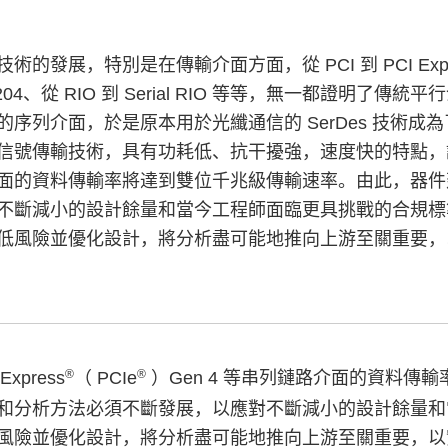
的發展，特別是在傳輸介面方面，從 PCI 到 PCI Expres
D204、從 RIO 到 Serial RIO 等等，無一都證明
的序列介面，於是原本用於光纖通信的 SerDes 技術
號傳輸技術，具有功耗低、抗干擾強，速度快的特點，諸如 PCI
面的資料傳輸率將達到雙位千兆級傳輸速率。由此，器件
不斷減小的設計餘量和當今工程師面臨更具挑戰的合規標
低風險並優化設計，將分析盡可能地推向上游至關重要，
®
®
xpress
（ PCIe
）Gen 4 等串列鏈路介面的資料傳
和分析方法必須不斷發展，以應對不斷減小的設計餘量和
風險並優化設計，將分析盡可能地推向上游至關重要，以