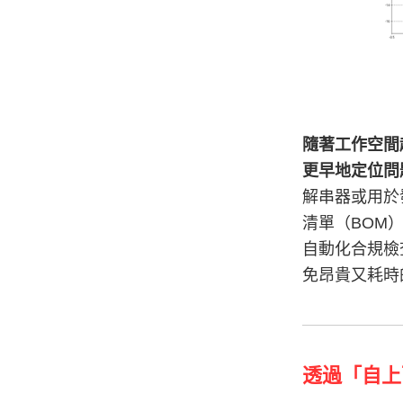
隨著工作空間
更早地定位問
解串器或用於
清單（BOM
自動化合規檢
免昂貴又耗時
透過「自上