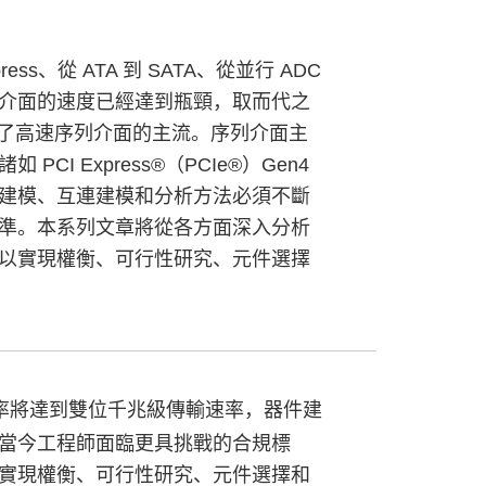
s、從 ATA 到 SATA、從並行 ADC
了傳統平行介面的速度已經達到瓶頸，取而代之
成為了高速序列介面的主流。序列介面主
 Express®（PCIe®）Gen4
建模、互連建模和分析方法必須不斷
準。本系列文章將從各方面深入分析
以實現權衡、可行性研究、元件選擇
輸率將達到雙位千兆級傳輸速率，器件建
當今工程師面臨更具挑戰的合規標
實現權衡、可行性研究、元件選擇和