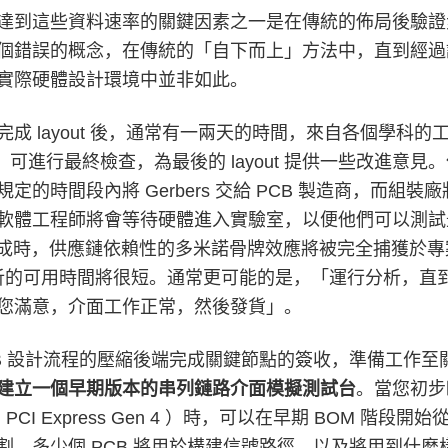
達到這些資料速率的關鍵因素之一是在傳統的佈局後驗證步
個錯誤的概念，在傳統的「自下而上」方法中，直到經過詳
實際硬體設計環境中並非如此。
完成 layout 後，通常有一兩天的時間，來自各個學科
）可進行最終檢查，為最後的 layout 提供一些改進意
定的時間段內將 Gerbers 交給 PCB 製造商，而
軟體工程師將會等待硬體進入實驗室，以便他們可以測試最
 初步完成時，供應鏈依賴性的多米諾骨牌效應將被完全捕獲
 分析的可用時間將很短。通常更可能的是，「運行分析，
您滿意，介面工作正常，然後發貨」。
CB 設計流程的壓縮後端完成關鍵節點的簽收，準備工作
建立一個早期版本的串列鏈路介面模擬測試台
。當您初步
 PCI Express Gen 4 ）時，可以在早期 BOM 
割、多少個 PCB 將用於構建信號路徑、以及將用到什