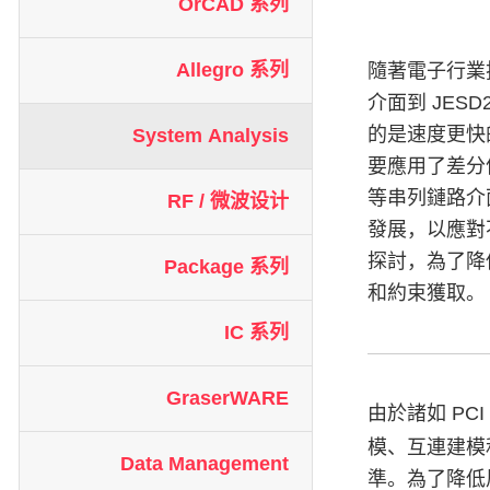
OrCAD 系列
Allegro 系列
隨著電子行業技術
介面到 JES
的是速度更快
System Analysis
要應用了差分信
等串列鏈路介
RF / 微波设计
發展，以應對
探討，為了降
Package 系列
和約束獲取。
IC 系列
GraserWARE
由於諸如 PCI E
模、互連建模
Data Management
準。為了降低