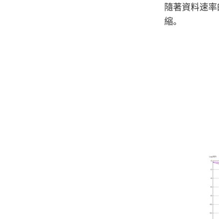
隨著資料速率
縮。