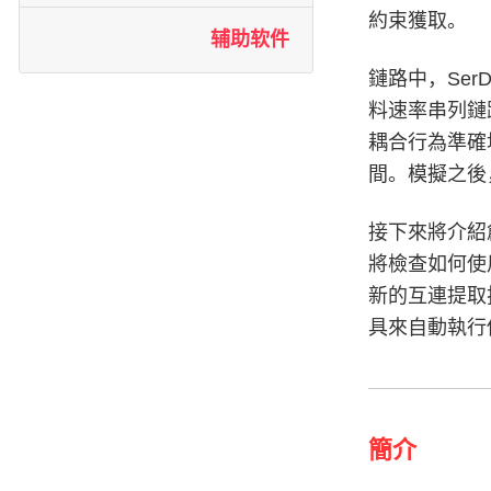
約束獲取。
辅助软件
鏈路中，Se
料速率串列鏈
耦合行為準確
間。模擬之後
接下來將介紹
將檢查如何使
新的互連提取
具來自動執行佈局
簡介