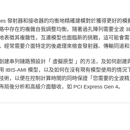
rDes 發射器和接收器的均衡地精確建模對於獲得更好的
路中存在的複雜自我調整均衡。隨著過孔陣列需要全波 3D 
地表徵其複雜性，互連模型也面臨新的挑戰，這可能會需
，經常需要介面特定的後處理來檢查發射器、傳輸同道和
創建串列鏈路預設計「 虛擬原型 」的方法，及如何創建與之
用 IBIS-AMI 模型，以及如何在沒有現有模型使用的
技術，以便在控制計算時間的同時保證「您需要的全波精
後分析和高級介面驗收，如 PCI Express Gen 4。