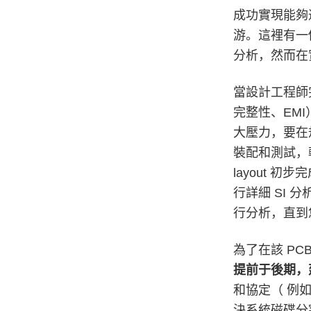
成功實現能夠
游。這裡有一
分析，然而在
當設計工程師
完整性、EMI
大壓力，要在規
裝配和測試，
layout
行詳細 SI
行分析，直到
為了在該 P
提前于後期，
和協定（ 例如
決系統磁碟分