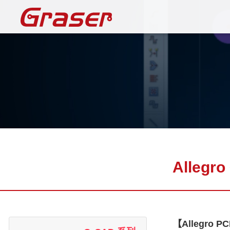
Graser
Alleg
【Allegro