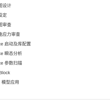
理图设计
则设定
理图审查
件电应力审查
pice 启动及库配置
ice 瞬态分析
ice 参数扫描
Block
ce 模型应用