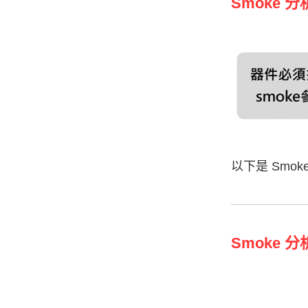
Smoke 
以下是 Smo
Smoke 