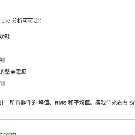
oke 分析可確定：
功耗
制
的擊穿電壓
制
計中所有器件的
峰值、RMS 和平均值
。讓我們來看看 S