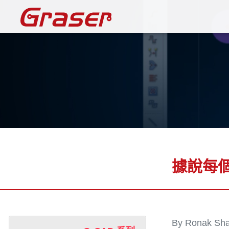
Graser
據說每
By Ronak Sh